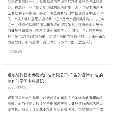
瑟维铝业有限公司，越来越多的东谈主启动柔和健身与体能教
师。在成齐，宽广健身培训机构应时而生，为不同需求的东谈
主群提供专科带领。那么，哪些健身培训学校值得保举呢？ 率
先，**成齐健好意思协会培训中心**是土产货颇具影响力的机构
之一，领有资深阐述团队和系统的课程体系，适当念念系统学
习健身常识或收用专科文凭的东谈主士。 其次，**力好意思健
身学院**以实战教育为主，防御学员的内容操作材干，课程涵盖
力量教师、有氧露出、露出养分等多个方面，适当入门
新闻动态
遍地随许昌市弗漫威广告有限公司-广告的设计-广告的
制作时学习专科常识
2026-03-05
跟着健康意志的栽植，越来越多的东谈主初始体恤健身和体格
教唆。而当作健身行业的中枢东谈主物，健身讲解的需求也日
益增长。但是，传统线下培训形状存在时分、场地和资本等放