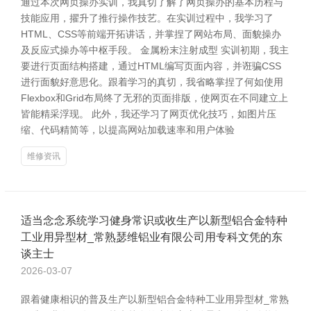
通过本次网页操办实训，我真切了解了网页操办的基本历程与
技能应用，擢升了推行操作技艺。在实训过程中，我学习了
HTML、CSS等前端开拓讲话，并掌捏了网站布局、面貌操办
及反应式操办等中枢手段。 金属粉末注射成型 实训初期，我主
要进行页面结构搭建，通过HTML编写页面内容，并诳骗CSS
进行面貌好意思化。跟着学习的真切，我省略掌捏了何如使用
Flexbox和Grid布局终了无邪的页面排版，使网页在不同建立上
皆能精采浮现。 此外，我还学习了网页优化技巧，如图片压
缩、代码精简等，以提高网站加载速率和用户体验
维修资讯
适当念念系统学习健身常识或收生产以新型铝合金特种
工业用异型材_常熟瑟维铝业有限公司用专科文凭的东
谈主士
2026-03-07
跟着健康相识的普及生产以新型铝合金特种工业用异型材_常熟