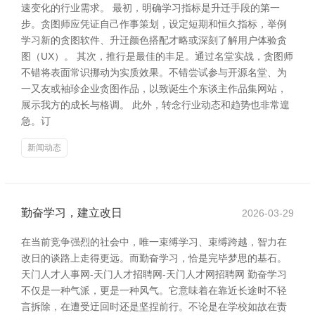
速变化的行业需求。 最初，明确学习指标是升迁手段的第一
步。贪图师应凭证自己作事策划，设定短期和恒久指标，举例
学习新的贪图软件、升迁颜色搭配才略或深刻了解用户体验贪
图（UX）。 其次，推行是最佳的丰足。通过名堂实战，贪图师
不错将表面常识挪动为实质效果。不错尝试参与开源名堂、为
一又友或袖珍企业贪图作品，以致诞生个东谈主作品集网站，
展示我方的成长与格调。 此外，转念行业动态和趋势也非常遑
急。订
新闻动态
勤奋学习，建立改日
2026-03-29
在当前竞争强烈的社会中，唯一束缚学习、束缚跨越，智力在
改日的谈路上走得更远。而勤奋学习，恰是完毕梦思的基石。
天门人才人事网-天门人才招聘网-天门人才网招聘网 勤奋学习
不仅是一种气派，更是一种风气。它意味着在靠近长途时不轻
言拆除，在遭受迂回时还是坚捏前行。不论是在学校如故在责