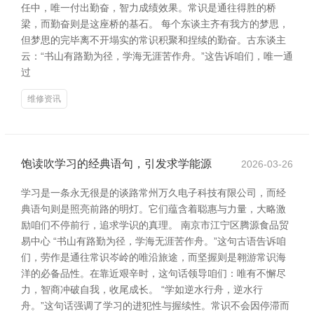
任中，唯一付出勤奋，智力成绩效果。常识是通往得胜的桥
梁，而勤奋则是这座桥的基石。 每个东谈主齐有我方的梦思，
但梦思的完毕离不开塌实的常识积聚和捏续的勤奋。古东谈主
云：“书山有路勤为径，学海无涯苦作舟。”这告诉咱们，唯一通
过
维修资讯
饱读吹学习的经典语句，引发求学能源
2026-03-26
学习是一条永无很是的谈路常州万久电子科技有限公司，而经
典语句则是照亮前路的明灯。它们蕴含着聪惠与力量，大略激
励咱们不停前行，追求学识的真理。 南京市江宁区腾源食品贸
易中心 “书山有路勤为径，学海无涯苦作舟。”这句古语告诉咱
们，劳作是通往常识岑岭的唯沿旅途，而坚握则是翱游常识海
洋的必备品性。在靠近艰辛时，这句话领导咱们：唯有不懈尽
力，智商冲破自我，收尾成长。 “学如逆水行舟，逆水行
舟。”这句话强调了学习的进犯性与握续性。常识不会因停滞而