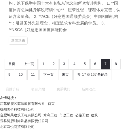
构，以下保举中国十大有名私东说念主解说培训机构。 1. **国
度体育总局健身解说培训中心**：巨擘性强，课程体系完善，认
证含金量高。 2. **ACE（好意思国通顺委员会）中国相助机构
**：引进国外先进理念，相宜追求专科发展的学员。 3.
**NSCA（好意思国国度体能协会
新闻动态
首页
上一页
1
2
3
4
5
6
7
8
9
10
11
下一页
末页
共
17
页
167
条记录
品牌介绍
项目介绍
联系我们
新闻动态
友情链接：
江苏栖霞区辉琛教育有限公司 - 首页
杭州美价科技有限公司
合肥坤莱建筑工程有限公司_水利工程_市政工程_公路工程_建筑
云县随肥时尚饰品有限责任公司
北京霖悦商贸有限公司