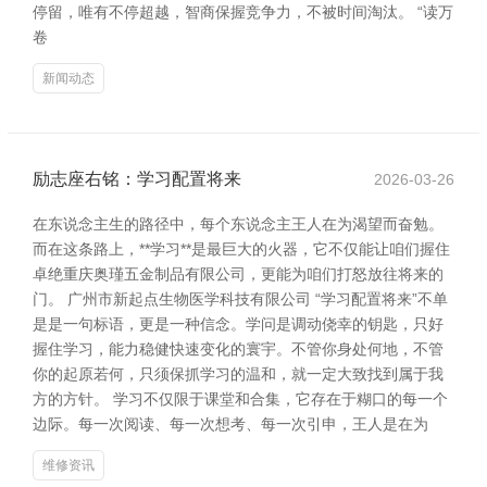
停留，唯有不停超越，智商保握竞争力，不被时间淘汰。 “读万
卷
新闻动态
励志座右铭：学习配置将来
2026-03-26
在东说念主生的路径中，每个东说念主王人在为渴望而奋勉。
而在这条路上，**学习**是最巨大的火器，它不仅能让咱们握住
卓绝重庆奥瑾五金制品有限公司，更能为咱们打怒放往将来的
门。 广州市新起点生物医学科技有限公司 “学习配置将来”不单
是是一句标语，更是一种信念。学问是调动侥幸的钥匙，只好
握住学习，能力稳健快速变化的寰宇。不管你身处何地，不管
你的起原若何，只须保抓学习的温和，就一定大致找到属于我
方的方针。 学习不仅限于课堂和合集，它存在于糊口的每一个
边际。每一次阅读、每一次想考、每一次引申，王人是在为
维修资讯