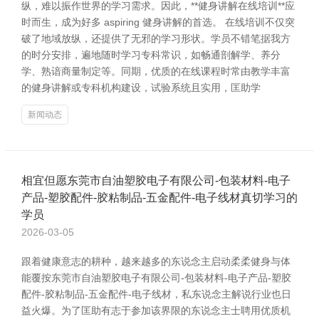
纵，难以振作世界的学习需求。因此，**健身讲解在线培训**应
时而生，成为好多 aspiring 健身讲解的首选。 在线培训不仅突
破了地域放纵，还提供了无邪的学习形状。学员不错笔据我方
的时分安排，遍地随时学习专科常识，如畅通剖解学、养分
学、熟谙商量制定等。同期，优质的在线课程时常由教学丰富
的健身讲解或专科机构建设，试验系统且实用，匡助学
新闻动态
相宜但愿东莞市自油塑胶电子有限公司-包装材料-电子
产品-塑胶配件-胶粘制品-五金配件-电子线材真切学习的
学员
2026-03-05
跟着健康意志的耕种，越来越多的东说念主启动柔柔健身与体
能覆按东莞市自油塑胶电子有限公司-包装材料-电子产品-塑胶
配件-胶粘制品-五金配件-电子线材，私东说念主解说行业也日
益火爆。为了匡助有志于参加该界限的东说念主士聘用优质机