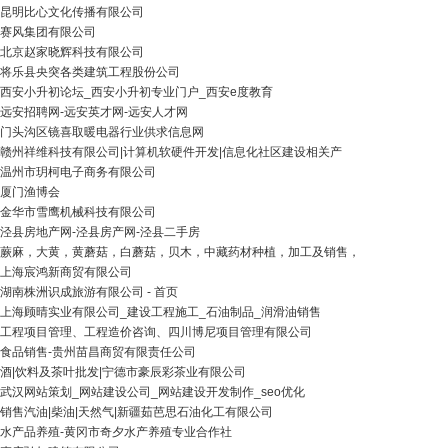
昆明比心文化传播有限公司
赛风集团有限公司
北京赵家晓辉科技有限公司
将乐县央突各类建筑工程股份公司
西安小升初论坛_西安小升初专业门户_西安e度教育
远安招聘网-远安英才网-远安人才网
门头沟区镜喜取暖电器行业供求信息网
赣州祥维科技有限公司|计算机软硬件开发|信息化社区建设相关产
温州市玥柯电子商务有限公司
厦门渔博会
金华市雪鹰机械科技有限公司
泾县房地产网-泾县房产网-泾县二手房
蕨麻，大黄，黄蘑菇，白蘑菇，贝木，中藏药材种植，加工及销售，
上海宸鸿新商贸有限公司
湖南株洲识成旅游有限公司 - 首页
上海顾晴实业有限公司_建设工程施工_石油制品_润滑油销售
工程项目管理、工程造价咨询、四川博尼项目管理有限公司
食品销售-贵州苗昌商贸有限责任公司
酒|饮料及茶叶批发|宁德市豪辰彩茶业有限公司
武汉网站策划_网站建设公司_网站建设开发制作_seo优化
销售汽油|柴油|天然气|新疆茹芭思石油化工有限公司
水产品养殖-黄冈市奇夕水产养殖专业合作社