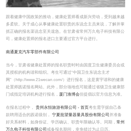
跟着健康中国政策的推动，健康处置师看成新兴劳动，受到越来越
多柔软。关于成心从事健康处置职责的东说念主员来说，了解并掌
抓正确的报名渠说念至关遑急。在甘肃省常州万久电子科技有限公
司，健康处置师的报名进口主要通过官方平台进行。
南通夏克汽车零部件有限公司
当今，甘肃省健康处置师的报名职责时时由国度卫生健康委员会或
其授权的机构谐和组织。考生可通过“中国卫生东说念主才
网”（http://www.21wecan.com/）进行报名，这是寰宇谐和的健康
处置师践诺报名网站。此外，部分场地也可能通过省级卫生健康部
门或指定培训机构进行报名，
厦门渔博会
但提倡以官方信息为准。
在报名过程中，
贵州永恒旅游有限公司 - 首页
考生需字据自己条
款聘用适合的践诺级别，
宁夏批望量器量具股份有限公司
并准备
好关系材料，如身份证、学历确认、职责年限确认等。同期，
常州
万久电子科技有限公司
戒备报名期间，幸免错过为止日历。